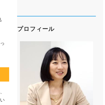
込
プロフィール
っ
、
い