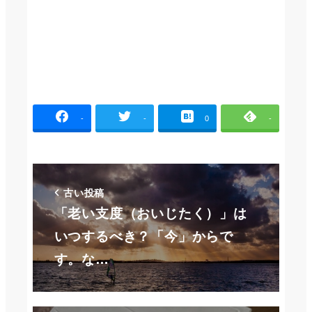
-
-
0
-
古い投稿
「老い支度（おいじたく）」は
いつするべき？「今」からで
す。な…