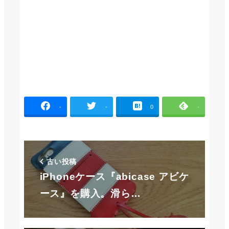
-
-
0
-
古い投稿
iPhoneケース『abicase アビケ
ース』を購入。滑ら…