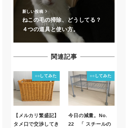
新しい投稿
ねこの毛の掃除、どうしてる？
４つの道具と使い方。
関連記事
○○してみた
○○してみた
【メルカリ繁盛記】
今日の減量。No.
タメ口で交渉してき
22 「 スチールの