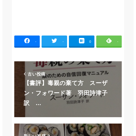
-
-
0
-
古い投稿
【書評】毒親の棄て方 スーザ
ン・フォワード著 羽田詩津子
訳 …