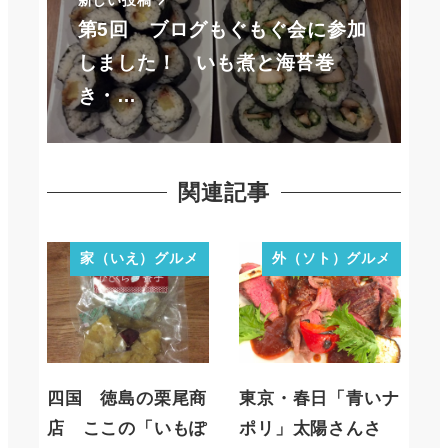
新しい投稿
第5回 ブログもぐもぐ会に参加
しました！ いも煮と海苔巻
き・…
関連記事
家（いえ）グルメ
外（ソト）グルメ
四国 徳島の栗尾商
東京・春日「青いナ
店 ここの「いもぽ
ポリ」太陽さんさ