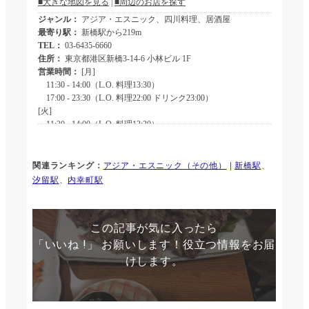
関連ランキング：
アジア・エスニック（その他）
|
新橋駅
、
汐留駅
、
内幸町駅
この記事が気に入ったら
「いいね !」 お願いします！役立つ情報をお届
けします。