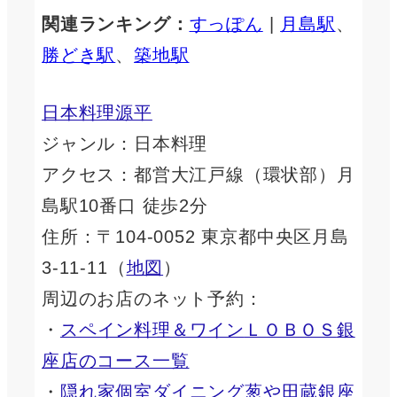
関連ランキング：
すっぽん
|
月島駅
、
勝どき駅
、
築地駅
日本料理源平
ジャンル：日本料理
アクセス：都営大江戸線（環状部）月
島駅10番口 徒歩2分
住所：〒104-0052 東京都中央区月島
3-11-11（
地図
）
周辺のお店のネット予約：
・
スペイン料理＆ワイン
ＬＯＢＯＳ
銀
座店のコース一覧
・
隠れ家個室ダイニング
葱や田蔵
銀座