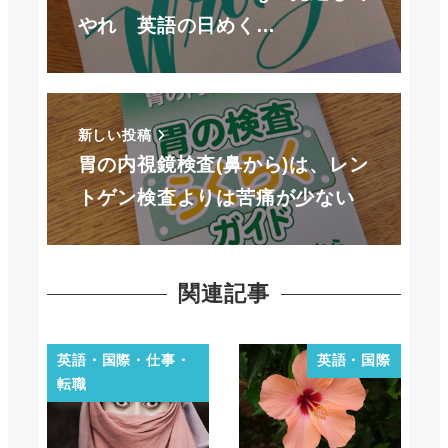
やれ 英語の日めく…
新しい投稿
胃の内視鏡検査(鼻から)は、レン
トゲン検査よりは苦痛が少ない
関連記事
英語・国際・仕事・
英語・国際
転職