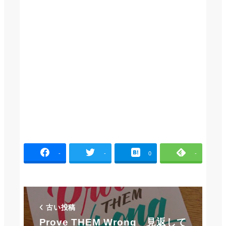
-
-
0
-
古い投稿
Prove THEM Wrong 見返して