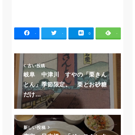
-
-
0
-
古い投稿
岐阜 中津川 すやの「栗きん
とん」季節限定。 栗とお砂糖
だけ…
新しい投稿