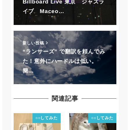
Billboard Live 東京 ジャズラ
イブ Maceo…
新しい投稿
“ランサーズ” で翻訳を頼んでみ
た！意外にハードルは低い。
簡…
関連記事
○○してみた
○○してみた