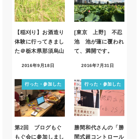
【稲刈り】お酒造り
[東京 上野] 不忍
体験に行ってきまし
池 池が蓮に覆われ
た＠栃木県那須烏山
て、満開です。
2016年9月18日
2016年7月31日
行った・参加した
行った・参加した
第2回 ブログもぐ
勝間和代さんの「勝
もぐ会に参加しまし
間式超コントロール