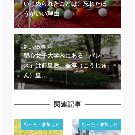
いじめられたことは、忘れたほ
うがいい理由。
新しい投稿
聖心女子大学内にある「パレ
ス」は前皇后、香淳（こうじゅ
ん）皇…
関連記事
行った・参加した
行った・参加した