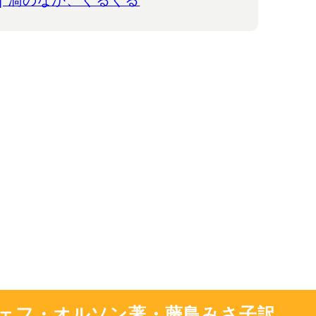
| 渦のなか、ぐるぐる
ジェフ・オルソン著・藤島みさ子訳