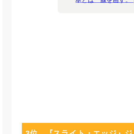
本とは一線を画す。 
3位 『スライト・エッジ』