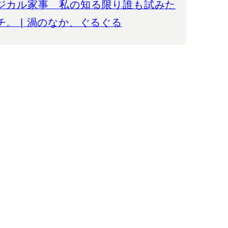
ジカル家事 私の知る限り誰も試みた
。 | 渦のなか、ぐるぐる