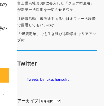
富士通も社員9割に導入した「ジョブ型雇用」
体の
が新卒一括採用を一変させるワケ
【転職活動】選考途中あるいはオファーの段階
で辞退してもいいのか
時の
「45歳定年」でも生き延びる独学キャリアアッ
プ術
Twitter
Tweets by fukuchanpuku
く、
ア
アーカイブ