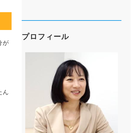
プロフィール
分が
。
。
たん
。