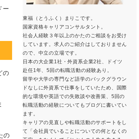
ドー
東福（とうふく）まりこです。
国家資格キャリアコンサルタント。
社会人経験３年以上のかたのご相談をお受け
しています。求人のご紹介はしておりません
ので、中立の立場です。
日本の大企業1社・外資系企業2社、ドイツ
赴任1年、5回の転職活動の経験あり。
どの
留学や大学の専門など語学のバックグラウン
ドなしに外資系で仕事をしていたため、国際
的な環境や英語での失敗談や改善策、5回の
ま
転職活動の経験についてもブログに書いてい
ます。
キャリアの見直しや転職活動のサポートをし
て「会社員でいることについての何となくの
たの