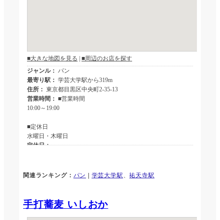
関連ランキング：
パン
|
学芸大学駅
、
祐天寺駅
手打蕎麦 いしおか