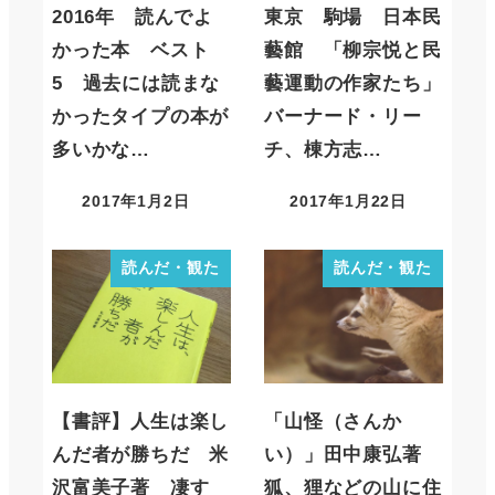
2016年 読んでよ
東京 駒場 日本民
かった本 ベスト
藝館 「柳宗悦と民
5 過去には読まな
藝運動の作家たち」
かったタイプの本が
バーナード・リー
多いかな…
チ、棟方志…
2017年1月2日
2017年1月22日
読んだ・観た
読んだ・観た
【書評】人生は楽し
「山怪（さんか
んだ者が勝ちだ 米
い）」田中康弘著
沢富美子著 凄す
狐、狸などの山に住