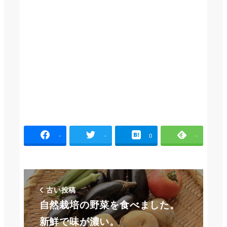
-
-
0
-
古い投稿
自然栽培の野菜を食べました。
新鮮で味が濃い。