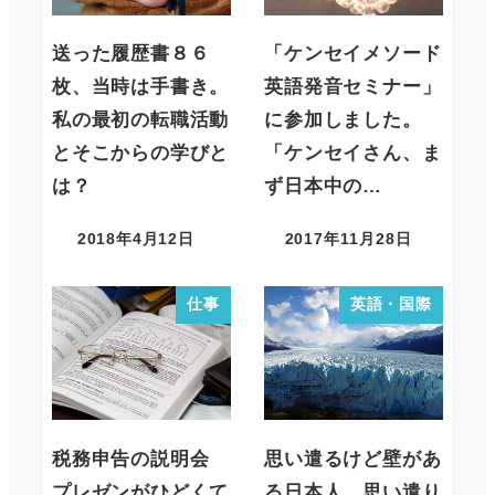
送った履歴書８６
「ケンセイメソード
枚、当時は手書き。
英語発音セミナー」
私の最初の転職活動
に参加しました。
とそこからの学びと
「ケンセイさん、ま
は？
ず日本中の…
2018年4月12日
2017年11月28日
仕事
英語・国際
税務申告の説明会
思い遣るけど壁があ
プレゼンがひどくて
る日本人。思い遣り