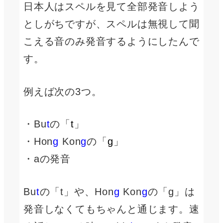
日本人はスペルを見て全部発音しよう
としがちですが、スペルは無視して聞
こえる音のみ発音するようにしたんで
す。
例えば次の3つ。
・Bu
t
の「
t
」
・Hon
g
Kon
g
の「
g
」
・aの発音
Bu
t
の「t」や、Hon
g
Kon
g
の「g」は
発音しなくてもちゃんと通じます。速