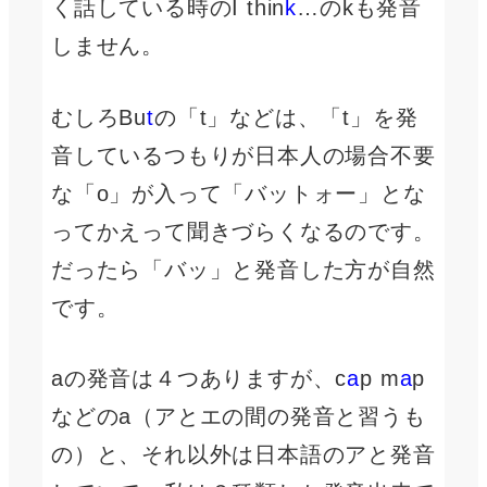
く話している時のI thin
k
…のkも発音
しません。
むしろBu
t
の「t」などは、「t」を発
音しているつもりが日本人の場合不要
な「o」が入って「バットォー」とな
ってかえって聞きづらくなるのです。
だったら「バッ」と発音した方が自然
です。
aの発音は４つありますが、c
a
p m
a
p
などのa（アとエの間の発音と習うも
の）と、それ以外は日本語のアと発音