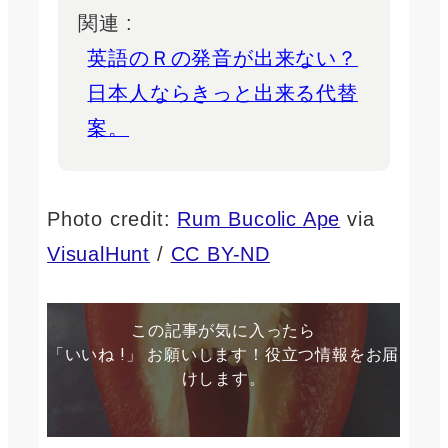
関連 :
英語のＲの発音が出来ない？
日本人ならきっと出来る代替
案。
Photo credit:
Rum Bucolic Ape
via
VisualHunt
/
CC BY-ND
この記事が気に入ったら
「いいね !」 お願いします！役立つ情報をお届
けします。