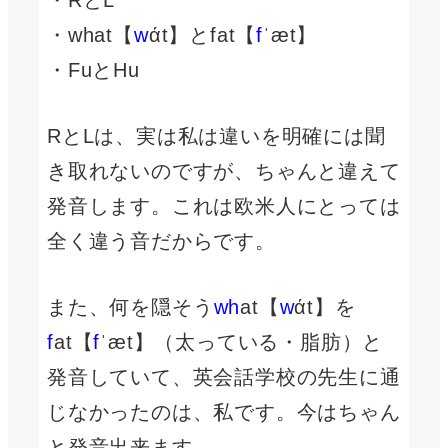
・RとL
・what【
w
άt】とfat【
f
ˈæt】
・FuとHu
RとLは、実は私は違いを明確には聞
き取れないのですが、ちゃんと違えて
発音します。これは欧米人にとっては
全く違う音だからです。
また、何を隠そう
wh
at【
w
άt】を
f
at【
f
ˈæt】（太っている・脂肪）と
発音していて、英会話学校の先生に通
じなかったのは、私です。今はちゃん
と発音出来ます。